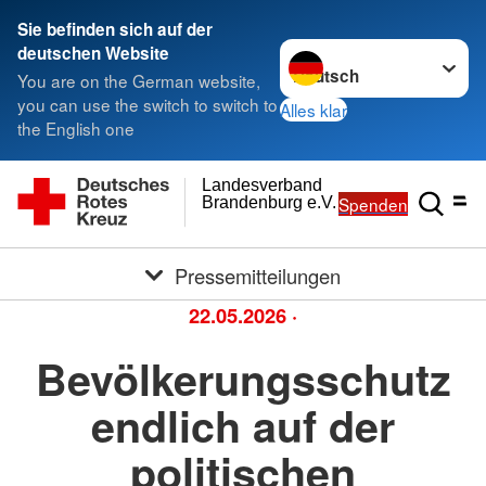
Sie befinden sich auf der
Sprache wechseln zu
deutschen Website
You are on the German website,
you can use the switch to switch to
Alles klar
the English one
Landesverband
Spenden
Brandenburg e.V.
Pressemitteilungen
22.05.2026
·
Bevölkerungsschutz
endlich auf der
politischen