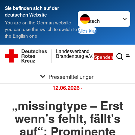
Sie befinden sich auf der
Sprache wechseln zu
deutschen Website
You are on the German website,
you can use the switch to switch to
Alles klar
the English one
Landesverband
Spenden
Brandenburg e.V.
Pressemitteilungen
12.06.2026
·
„missingtype – Erst
wenn’s fehlt, fällt’s
auf“: Prominente