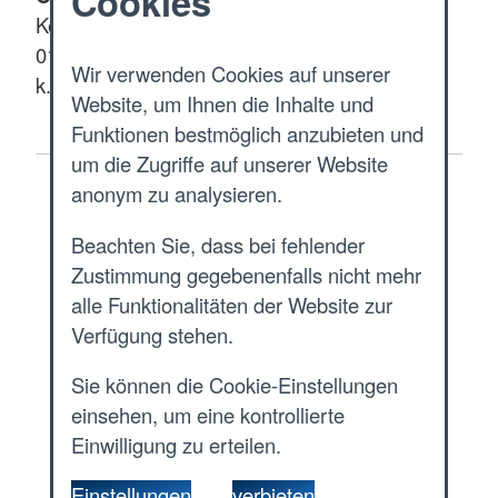
Cookies
Kerstin Schweiger, Pressesprecherin, Telefon
0173 / 5364689 oder 030 / 80681-118,
Wir verwenden Cookies auf unserer
k.schweiger@blutspende.de
Website, um Ihnen die Inhalte und
Funktionen bestmöglich anzubieten und
um die Zugriffe auf unserer Website
anonym zu analysieren.
Start
Beachten Sie, dass bei fehlender
Aktuelles
Zustimmung gegebenenfalls nicht mehr
alle Funktionalitäten der Website zur
Presse & Service
Verfügung stehen.
Sie können die Cookie-Einstellungen
Pressemitteilungen
einsehen, um eine kontrollierte
Einwilligung zu erteilen.
Pressemitteilungen
Einstellungen
verbieten