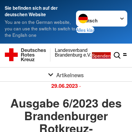
Sie befinden sich auf der
Sprache wechseln zu
deutschen Website
You are on the German website,
you can use the switch to switch to
Alles klar
the English one
Landesverband
Spenden
Brandenburg e.V.
Artikelnews
29.06.2023
·
Ausgabe 6/2023 des
Brandenburger
Rotkreuz-