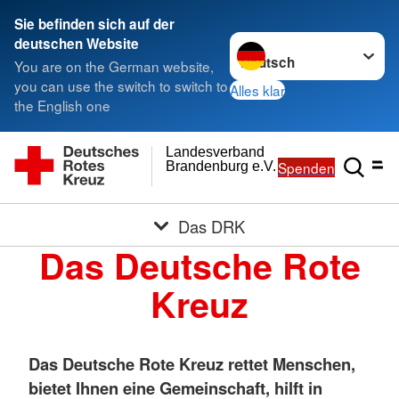
Sie befinden sich auf der
Sprache wechseln zu
deutschen Website
You are on the German website,
you can use the switch to switch to
Alles klar
the English one
Landesverband
Spenden
Brandenburg e.V.
Das DRK
Das Deutsche Rote
Kreuz
Das Deutsche Rote Kreuz rettet Menschen,
bietet Ihnen eine Gemeinschaft, hilft in