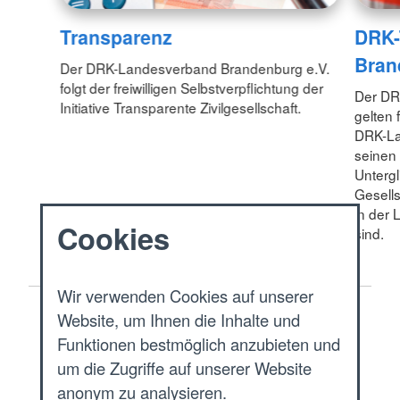
Transparenz
DRK-
Bran
Der DRK-Landesverband Brandenburg e.V.
folgt der freiwilligen Selbstverpflichtung der
Der DRK
Initiative Transparente Zivilgesellschaft.
gelten 
DRK-La
seinen
Unterg
Gesells
in der 
Cookies
sind.
Wir verwenden Cookies auf unserer
Website, um Ihnen die Inhalte und
Start
Funktionen bestmöglich anzubieten und
um die Zugriffe auf unserer Website
Das DRK
anonym zu analysieren.