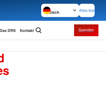
Sprache wechseln zu
Alles klar
Spenden
Das DRK
Kontakt
d
es