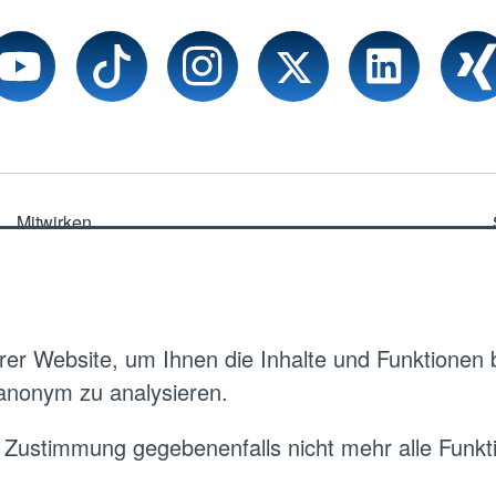
Mitwirken
Mitglied werden
Ehrenamt
Karriereportal
er Website, um Ihnen die Inhalte und Funktionen
 anonym zu analysieren.
Freiwilligendienste
 Zustimmung gegebenenfalls nicht mehr alle Funkti