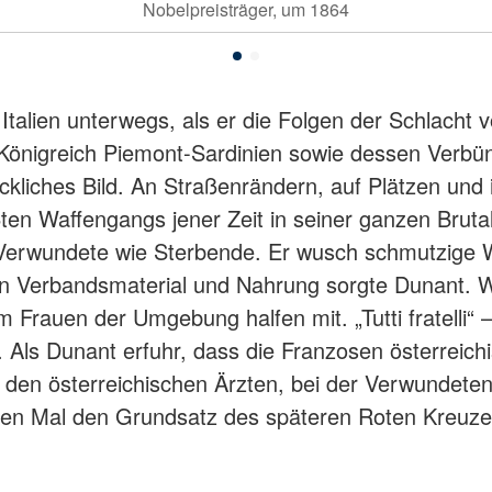
Nobelpreisträger, um 1864
alien unterwegs, als er die Folgen der Schlacht 
önigreich Piemont-Sardinien sowie dessen Verbün
ckliches Bild. An Straßenrändern, auf Plätzen und 
ten Waffengangs jener Zeit in seiner ganzen Bruta
Verwundete wie Sterbende. Er wusch schmutzige W
Verbandsmaterial und Nahrung sorgte Dunant. Weil p
m Frauen der Umgebung halfen mit. „Tutti fratelli“ 
t. Als Dunant erfuhr, dass die Franzosen österreich
te den österreichischen Ärzten, bei der Verwunde
ersten Mal den Grundsatz des späteren Roten Kreuz