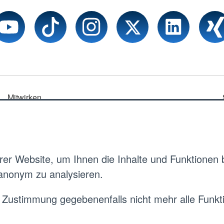
Mitwirken
Mitglied werden
Ehrenamt
Karriereportal
er Website, um Ihnen die Inhalte und Funktionen
 anonym zu analysieren.
Freiwilligendienste
 Zustimmung gegebenenfalls nicht mehr alle Funkti