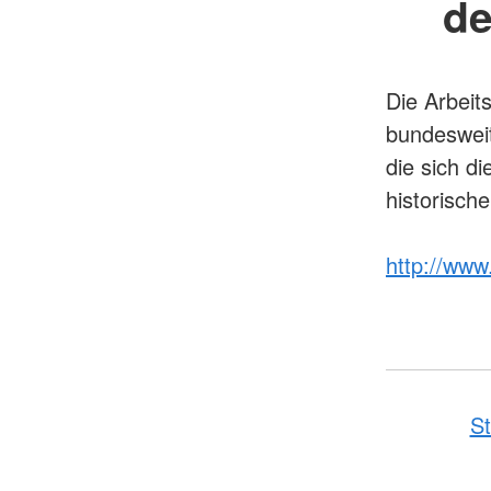
de
Die Arbeit
bundeswei
die sich d
historisch
http://ww
St