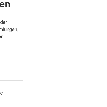
een
 der
mlungen,
er
te