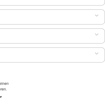
seinen
ren.
r