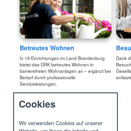
Betreutes Wohnen
Besu
In 19 Einrichtungen im Land Brandenburg
Dank d
bietet das DRK betreutes Wohnen in
Besuch
barrierefreien Wohnanlagen an – ergänzt bei
Gesell
Bedarf durch professionelle
entlaste
Serviceleistungen.
Cookies
Start
Wir verwenden Cookies auf unserer
Angebote
Website, um Ihnen die Inhalte und