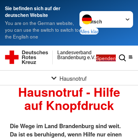
Sie befinden sich auf der
Sprache wechseln zu
deutschen Website
You are on the German website,
you can use the switch to switch to
Alles klar
the English one
Landesverband
Spenden
Brandenburg e.V.
Hausnotruf
Hausnotruf - Hilfe
auf Knopfdruck
Die Wege im Land Brandenburg sind weit.
Da ist es beruhigend, wenn Hilfe nur einen